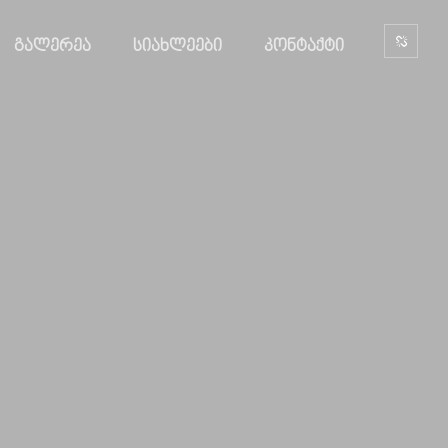
ᲒᲐᲚᲔᲠᲔᲐ
ᲡᲘᲐᲮᲚᲔᲔᲑᲘ
ᲙᲝᲜᲢᲐᲥᲢᲘ