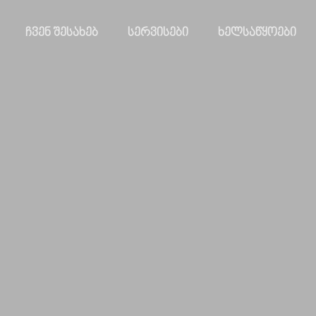
ᲩᲕᲔᲜ ᲨᲔᲡᲐᲮᲔᲑ
ᲡᲔᲠᲕᲘᲡᲔᲑᲘ
ᲮᲔᲚᲡᲐᲬᲧᲝᲔᲑᲘ