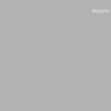
ᲛᲗᲐᲕᲐᲠᲘ