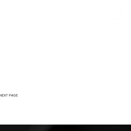
ᲒᲐᲚᲔᲠᲔᲐ
ᲡᲘᲐᲮᲚᲔᲔᲑᲘ
ᲙᲝᲜᲢᲐᲥᲢᲘ
NEXT PAGE