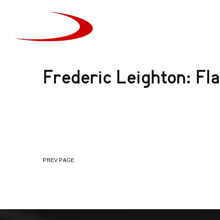
ᲛᲗᲐᲕᲐᲠᲘ
Frederic Leighton: Fl
PREV PAGE