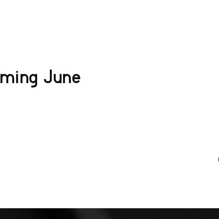
ᲩᲕᲔᲜ ᲨᲔᲡᲐᲮᲔᲑ
ᲡᲔᲠᲕᲘᲡᲔᲑᲘ
ᲮᲔᲚᲡᲐᲬᲧᲝᲔᲑᲘ
aming June